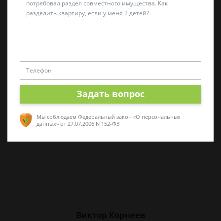
Татьяна Малышева
Практикующий эксперт по УКРФ
Стаж с 2011 г. Специализируюсь на
представлении интересов в суде. Работаю
Задать вопрос
как с физическими, так и с юридическими
лицами.
Мы соблюдаем Федеральный закон «О персональных
данных»
от 27.07.2006 N 152-ФЗ
Виктор Корнеев