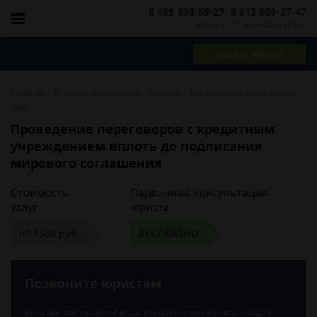
8 499 938-59-27
8 812 509-27-47
Москва
Санкт-Петербург
Задать вопрос
-
-
-
Главная
Юристы и адвокаты
Самара
Банкротство физических
лиц
Проведение переговоров с кредитным
учреждением вплоть до подписания
мирового соглашения
Стоимость
Первичная консультация
услуг
юриста
от 1500 руб
БЕСПЛАТНО
Позвоните юристам
Если вопрос простой и вас устроит ответ юриста общей