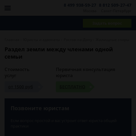
8 499 938-59-27
8 812 509-27-47
Москва
Санкт-Петербург
Задать вопрос
-
-
-
Главная
Юристы и адвокаты
Ростов-на-Дону
Жилищные споры
Раздел земли между членами одной
семьи
Стоимость
Первичная консультация
услуг
юриста
от 1500 руб
БЕСПЛАТНО
Позвоните юристам
Если вопрос простой и вас устроит ответ юриста общей
практики