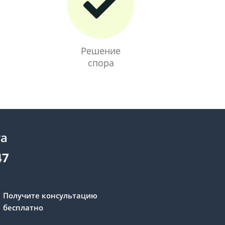
Решение
спора
та
47
Получите консультацию
бесплатно