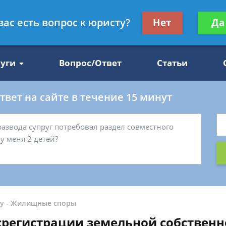
Получите консул
вас есть вопрос к юристу?
Нет
Да
47
бес
луги
Вопрос/Ответ
Статьи
вет на сайте в течение 15 минут
у
-
Жилищные споры
срегистрации земельной собственн