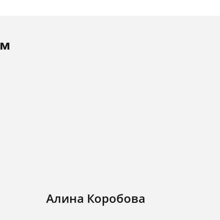
ам
Алина Коробова