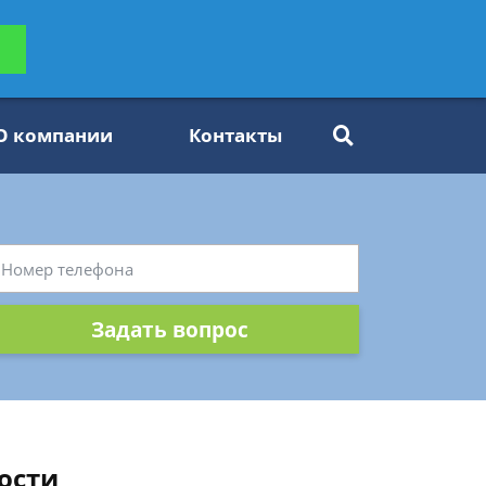
ьтацию
Задать вопрос
платно
О компании
Контакты
Задать вопрос
ости