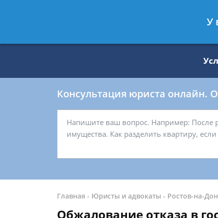
Москва
Санкт-Петербург
У 
8 499 938-59-27
8 812 509-27-
Ус
Консультация юриста онлайн. От
Главная
-
Юристы и адвокаты
-
Ростов-на-Дон
Обжалование отказа в го