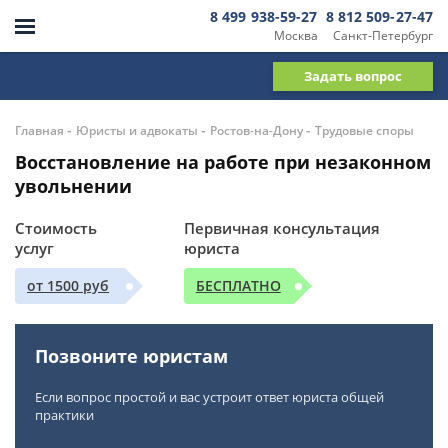
8 499 938-59-27
8 812 509-27-47
Москва
Санкт-Петербург
Задать вопрос
-
-
-
Главная
Юристы и адвокаты
Ростов-на-Дону
Трудовые споры
Восстановление на работе при незаконном
увольнении
Стоимость
Первичная консультация
услуг
юриста
от 1500 руб
БЕСПЛАТНО
Позвоните юристам
Если вопрос простой и вас устроит ответ юриста общей
практики