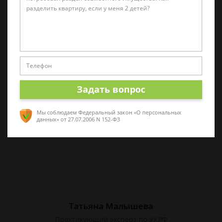
Алина Коробова
Эксперт по уголовным делам
Специалист в области уголовного права.
Многолетний опыт работы с делами разной
сложности. Помогу разобраться в ситуации,
Задать вопрос
проконсультирую по срочным вопросам
Мы соблюдаем Федеральный закон «О персональных
данных»
от 27.07.2006 N 152-ФЗ
Татьяна Малышева
Практикующий эксперт по УКРФ