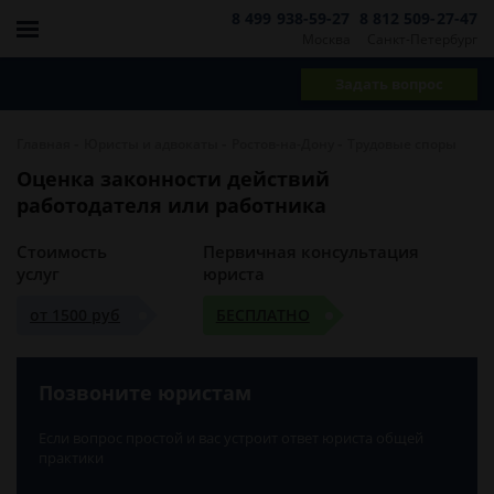
8 499 938-59-27
8 812 509-27-47
Москва
Санкт-Петербург
Задать вопрос
-
-
-
Главная
Юристы и адвокаты
Ростов-на-Дону
Трудовые споры
Оценка законности действий
работодателя или работника
Стоимость
Первичная консультация
услуг
юриста
от 1500 руб
БЕСПЛАТНО
Позвоните юристам
Если вопрос простой и вас устроит ответ юриста общей
практики