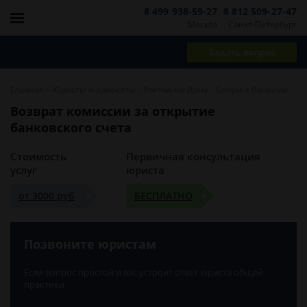
8 499 938-59-27
8 812 509-27-47
Москва
Санкт-Петербург
Задать вопрос
-
-
-
Главная
Юристы и адвокаты
Ростов-на-Дону
Споры с банками
Возврат комиссии за открытие
банковского счета
Стоимость
Первичная консультация
услуг
юриста
от 3000 руб
БЕСПЛАТНО
Позвоните юристам
Если вопрос простой и вас устроит ответ юриста общей
практики