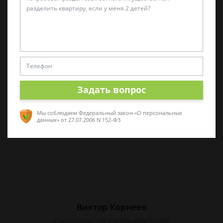
Татьяна Малышева
Практикующий эксперт по УКРФ
Стаж с 2011 г. Специализируюсь на
представлении интересов в суде. Работаю
как с физическими, так и с юридическими
Задать вопрос
лицами.
Мы соблюдаем Федеральный закон «О персональных
данных»
от 27.07.2006 N 152-ФЗ
Виктор Корнеев
Cпециалист по уголовному праву