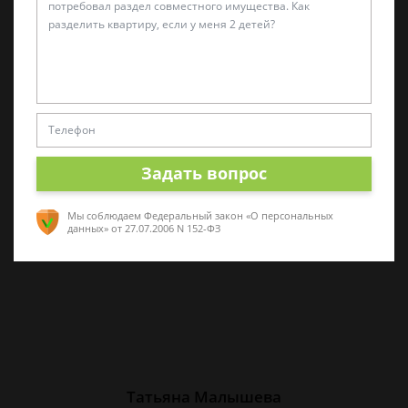
Алина Коробова
Эксперт по уголовным делам
Специалист в области уголовного права.
Многолетний опыт работы с делами разной
Задать вопрос
сложности. Помогу разобраться в ситуации,
проконсультирую по срочным вопросам
Мы соблюдаем Федеральный закон «О персональных
данных»
от 27.07.2006 N 152-ФЗ
Татьяна Малышева