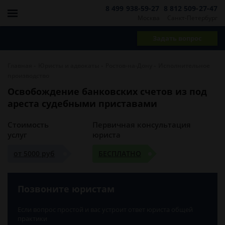
8 499 938-59-27
8 812 509-27-47
Москва
Санкт-Петербург
Задать вопрос
-
-
-
Главная
Юристы и адвокаты
Ростов-на-Дону
Исполнительное
производство
Освобождение банковских счетов из под
ареста судебными приставами
Стоимость
Первичная консультация
услуг
юриста
от 5000 руб
БЕСПЛАТНО
Позвоните юристам
Если вопрос простой и вас устроит ответ юриста общей
практики