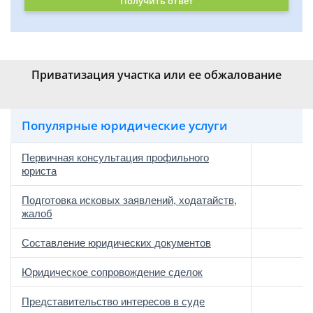
Получить ответ
Приватизация участка или ее обжалование
Популярные юридические услуги
Первичная консультация профильного
юриста
Подготовка исковых заявлений, ходатайств,
жалоб
Составление юридических документов
Юридическое сопровождение сделок
о
Представительство интересов в суде