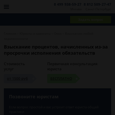
8 499 938-59-27
8 812 509-27-47
Москва
Санкт-Петербург
Задать вопрос
-
-
-
Главная
Юристы и адвокаты
Омск
Взыскании любой
задолженности
Взыскание процентов, начисленных из-за
просрочки исполнения обязательств
Стоимость
Первичная консультация
услуг
юриста
от 1500 руб
БЕСПЛАТНО
Позвоните юристам
Если вопрос простой и вас устроит ответ юриста общей
практики