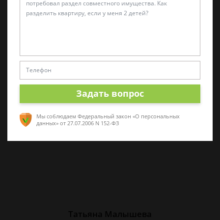
Алина Коробова
Эксперт по уголовным делам
Специалист в области уголовного права.
Многолетний опыт работы с делами разной
Задать вопрос
сложности. Помогу разобраться в ситуации,
проконсультирую по срочным вопросам
Мы соблюдаем Федеральный закон «О персональных
данных»
от 27.07.2006 N 152-ФЗ
Татьяна Малышева