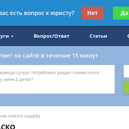
Получите консул
вас есть вопрос к юристу?
Нет
Да
47
бес
луги
Вопрос/Ответ
Статьи
вет на сайте в течение 15 минут
нии любого ущерба
АСКО