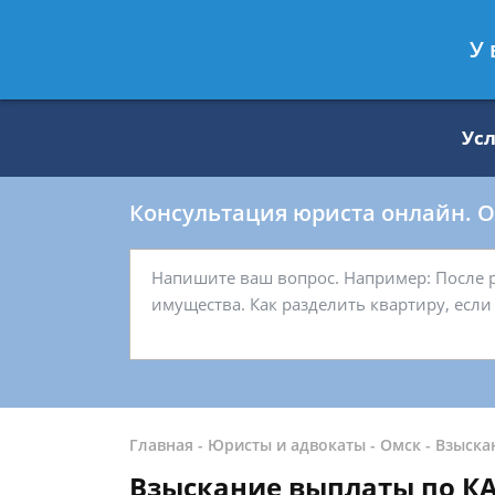
Москва
Санкт-Петербург
У 
8 499 938-59-27
8 812 509-27-
Ус
Консультация юриста онлайн. От
Главная
-
Юристы и адвокаты
-
Омск
-
Взыска
Взыскание выплаты по К