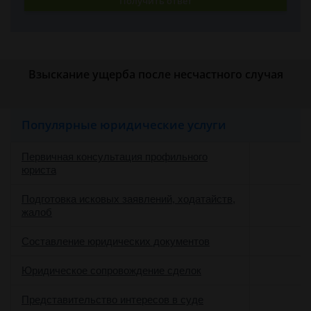
Получить ответ
Взыскание ущерба после несчастного случая
Популярные юридические услуги
Первичная консультация профильного
юриста
Подготовка исковых заявлений, ходатайств,
жалоб
Составление юридических документов
Юридическое сопровождение сделок
о
Представительство интересов в суде