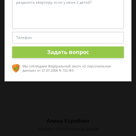
Татьяна Малышева
Практикующий эксперт по УКРФ
Стаж с 2011 г. Специализируюсь на
представлении интересов в суде. Работаю
как с физическими, так и с юридическими
Задать вопрос
лицами.
Мы соблюдаем Федеральный закон «О персональных
данных»
от 27.07.2006 N 152-ФЗ
Алина Коробова
Эксперт по уголовным делам