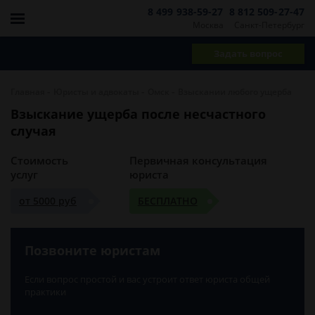
8 499 938-59-27
8 812 509-27-47
Москва
Санкт-Петербург
Задать вопрос
-
-
-
Главная
Юристы и адвокаты
Омск
Взыскании любого ущерба
Взыскание ущерба после несчастного
случая
Стоимость
Первичная консультация
услуг
юриста
от 5000 руб
БЕСПЛАТНО
Позвоните юристам
Если вопрос простой и вас устроит ответ юриста общей
практики