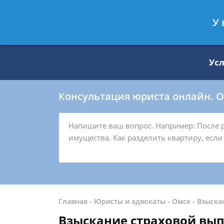
Москва
Санкт-Петербург
У 
8 499 938-59-27
8 812 509-27-
Ус
Консультация юриста онлайн. От
Главная
-
Юристы и адвокаты
-
Омск
-
Взыска
Взыскание страховой вы