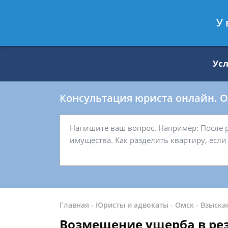
Москва
Санкт-Петербург
У 
8 499 938-59-27
8 812 509-27-
Ус
Консультация юриста онлайн. От
Главная
-
Юристы и адвокаты
-
Омск
-
Взыска
Возмещение ущерба в рез