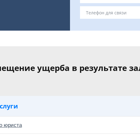
ещение ущерба в результате з
слуги
о юриста