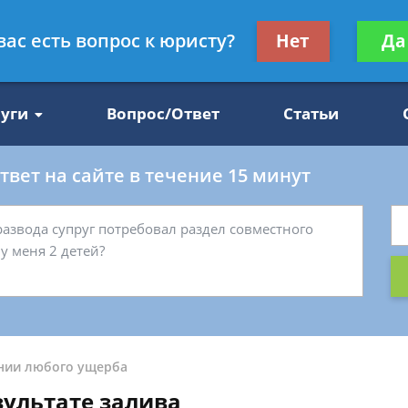
Получите консул
вас есть вопрос к юристу?
Нет
Да
47
бес
луги
Вопрос/Ответ
Статьи
вет на сайте в течение 15 минут
нии любого ущерба
ультате залива