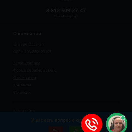
8 812 509-27-47
Санкт-Петербург
О компании
ИНН 8922221610
ОГРН 1084552123105
Задать вопрос
Форма обратной связи
О компании
Контакты
Вакансии
Карта сайта
Политика персональных данных
У вас есть вопрос к юристу?
©2019-2026 Все права защищены.
Нет
Да