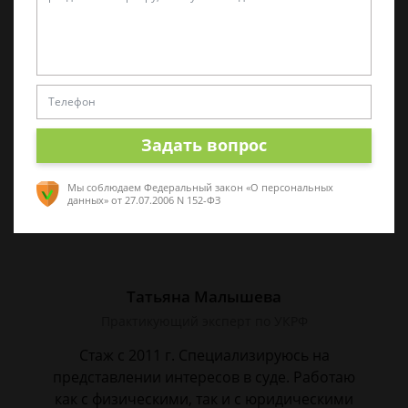
Виктор Корнеев
Cпециалист по уголовному праву
Стаж работы 18 лет. Большой стаж службы в
следственных органах.
Задать вопрос
Мы соблюдаем Федеральный закон «О персональных
данных»
от 27.07.2006 N 152-ФЗ
Татьяна Малышева
Практикующий эксперт по УКРФ
Стаж с 2011 г. Специализируюсь на
представлении интересов в суде. Работаю
как с физическими, так и с юридическими