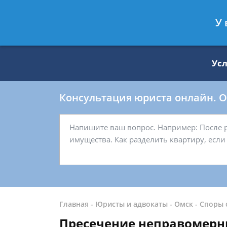
Москва
Санкт-Петербург
У 
8 499 938-59-27
8 812 509-27-
Ус
Консультация юриста онлайн. От
Главная
-
Юристы и адвокаты
-
Омск
-
Споры 
Пресечение неправомерн