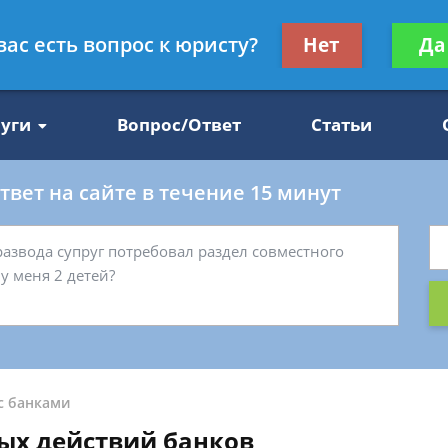
Получите консул
вас есть вопрос к юристу?
Нет
Да
47
бес
луги
Вопрос/Ответ
Статьи
вет на сайте в течение 15 минут
с банками
ых действий банков