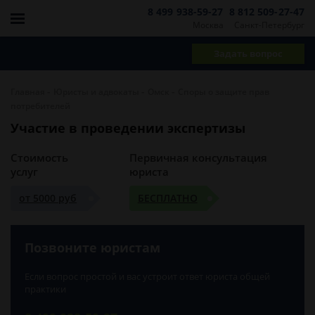
8 499 938-59-27
8 812 509-27-47
Москва
Санкт-Петербург
Задать вопрос
-
-
-
Главная
Юристы и адвокаты
Омск
Споры о защите прав
потребителей
Участие в проведении экспертизы
Стоимость
Первичная консультация
услуг
юриста
от 5000 руб
БЕСПЛАТНО
Позвоните юристам
Если вопрос простой и вас устроит ответ юриста общей
практики