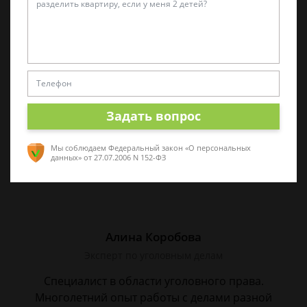
Виктор Корнеев
Cпециалист по уголовному праву
Стаж работы 18 лет. Большой стаж службы в
следственных органах.
Задать вопрос
Мы соблюдаем Федеральный закон «О персональных
данных»
от 27.07.2006 N 152-ФЗ
Алина Коробова
Эксперт по уголовным делам
Специалист в области уголовного права.
Многолетний опыт работы с делами разной