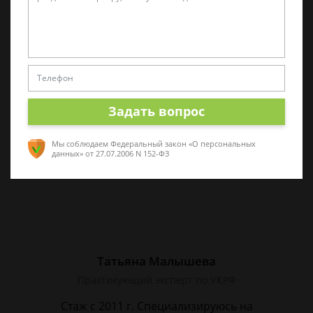
Алина Коробова
Эксперт по уголовным делам
Специалист в области уголовного права.
Многолетний опыт работы с делами разной
сложности. Помогу разобраться в ситуации,
Задать вопрос
проконсультирую по срочным вопросам
Мы соблюдаем Федеральный закон «О персональных
данных»
от 27.07.2006 N 152-ФЗ
Татьяна Малышева
Практикующий эксперт по УКРФ
Стаж с 2011 г. Специализируюсь на