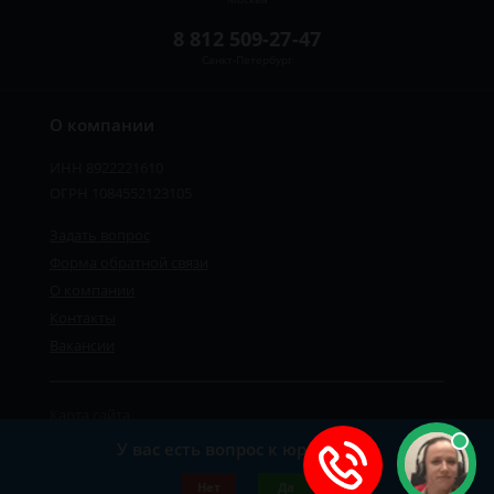
8 812 509-27-47
Санкт-Петербург
О компании
ИНН 8922221610
ОГРН 1084552123105
Задать вопрос
Форма обратной связи
О компании
Контакты
Вакансии
Карта сайта
Политика персональных данных
У вас есть вопрос к юристу?
©2019-2026 Все права защищены.
Нет
Да