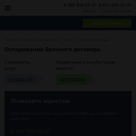
8 499 938-59-27
8 812 509-27-47
Москва
Санкт-Петербург
Задать вопрос
-
-
-
Главная
Юристы и адвокаты
Омск
Семейные споры
Оспаривание брачного договора
Стоимость
Первичная консультация
услуг
юриста
от 5000 руб
БЕСПЛАТНО
Позвоните юристам
Если вопрос простой и вас устроит ответ юриста общей
практики
8 499 938-59-27