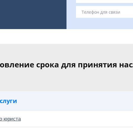
овление срока для принятия на
слуги
о юриста