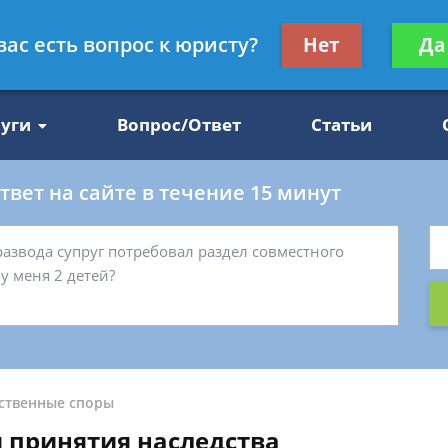
Получите консул
вас есть вопрос к юристу?
Нет
Да
47
бес
луги
Вопрос/Ответ
Статьи
вет на сайте в течение 15 минут
ственные споры
я принятия наследства