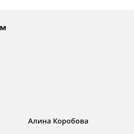
ам
Алина Коробова