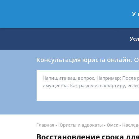
Москва
Санкт-Петербург
У 
8 499 938-59-27
8 812 509-27-
Ус
Консультация юриста онлайн. От
Главная
-
Юристы и адвокаты
-
Омск
-
Наслед
Восстановление срока дл