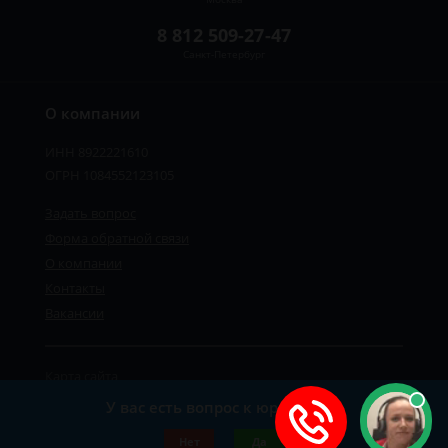
8 812 509-27-47
Санкт-Петербург
О компании
ИНН 8922221610
ОГРН 1084552123105
Задать вопрос
Форма обратной связи
О компании
Контакты
Вакансии
Карта сайта
Политика персональных данных
У вас есть вопрос к юристу?
©2019-2026 Все права защищены.
Нет
Да