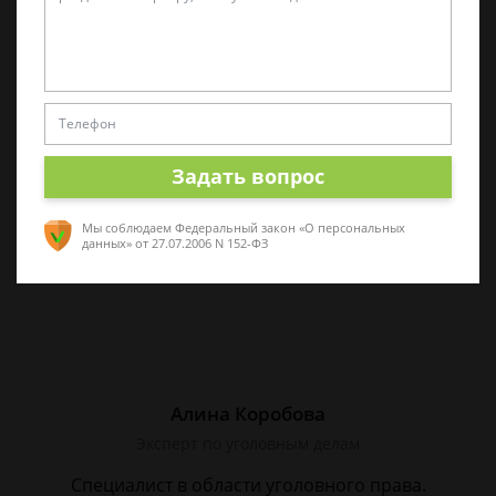
Татьяна Малышева
Практикующий эксперт по УКРФ
Стаж с 2011 г. Специализируюсь на
представлении интересов в суде. Работаю
как с физическими, так и с юридическими
Задать вопрос
лицами.
Мы соблюдаем Федеральный закон «О персональных
данных»
от 27.07.2006 N 152-ФЗ
Алина Коробова
Эксперт по уголовным делам
Специалист в области уголовного права.