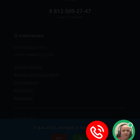
8 812 509-27-47
Санкт-Петербург
О компании
ИНН 8922221610
ОГРН 1084552123105
Задать вопрос
Форма обратной связи
О компании
Контакты
Вакансии
Карта сайта
Политика персональных данных
У вас есть вопрос к юристу?
©2019-2026 Все права защищены.
Нет
Да