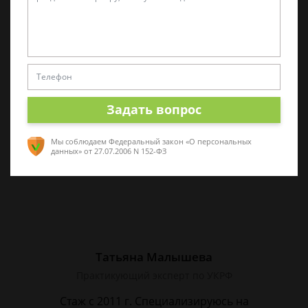
Алина Коробова
Эксперт по уголовным делам
Специалист в области уголовного права.
Многолетний опыт работы с делами разной
сложности. Помогу разобраться в ситуации,
Задать вопрос
проконсультирую по срочным вопросам
Мы соблюдаем Федеральный закон «О персональных
данных»
от 27.07.2006 N 152-ФЗ
Татьяна Малышева
Практикующий эксперт по УКРФ
Стаж с 2011 г. Специализируюсь на