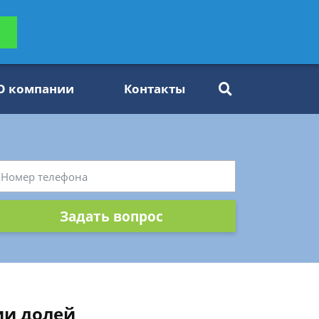
ьтацию
Задать вопрос
платно
О компании
Контакты
Задать вопрос
ии долей