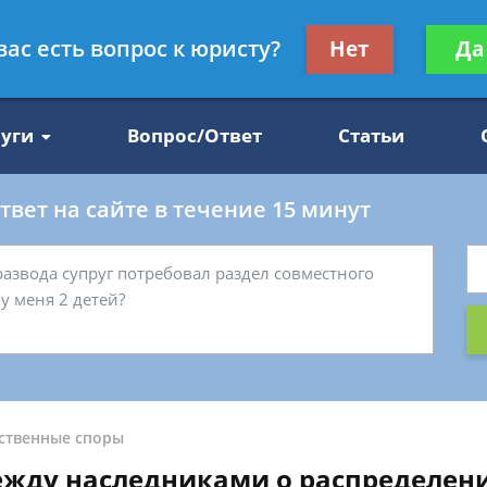
Получите консул
вас есть вопрос к юристу?
Нет
Да
47
бес
луги
Вопрос/Ответ
Статьи
вет на сайте в течение 15 минут
ственные споры
ежду наследниками о распределен