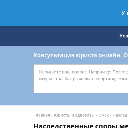
Москва
Санкт-Петербург
У 
8 499 938-59-27
8 812 509-27-
Ус
Консультация юриста онлайн. От
Главная
-
Юристы и адвокаты
-
Омск
-
Наслед
Наследственные споры м