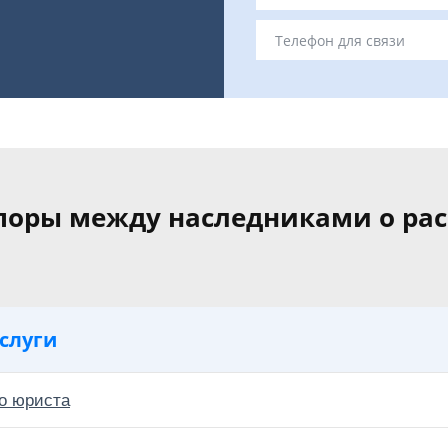
поры между наследниками о ра
слуги
о юриста