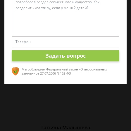
Алина Коробова
Эксперт по уголовным делам
Специалист в области уголовного права.
Многолетний опыт работы с делами разной
Задать вопрос
сложности. Помогу разобраться в ситуации,
проконсультирую по срочным вопросам
Мы соблюдаем Федеральный закон «О персональных
данных»
от 27.07.2006 N 152-ФЗ
Татьяна Малышева