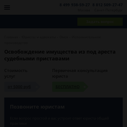
8 499 938-59-27
8 812 509-27-47
Москва
Санкт-Петербург
Задать вопрос
-
-
-
Главная
Юристы и адвокаты
Омск
Исполнительное
производство
Освобождение имущества из под ареста
судебными приставами
Стоимость
Первичная консультация
услуг
юриста
от 5000 руб
БЕСПЛАТНО
Позвоните юристам
Если вопрос простой и вас устроит ответ юриста общей
практики