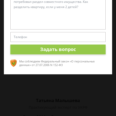
Виктор Корнеев
Cпециалист по уголовному праву
Стаж работы 18 лет. Большой стаж службы в
следственных органах.
Задать вопрос
Мы соблюдаем Федеральный закон «О персональных
данных»
от 27.07.2006 N 152-ФЗ
Татьяна Малышева
Практикующий эксперт по УКРФ