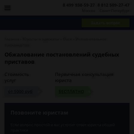
8 499 938-59-27
8 812 509-27-47
Москва
Санкт-Петербург
Задать вопрос
-
-
-
Главная
Юристы и адвокаты
Омск
Исполнительное
производство
Обжалование постановлений судебных
приставов
Стоимость
Первичная консультация
услуг
юриста
от 5000 руб
БЕСПЛАТНО
Позвоните юристам
Если вопрос простой и вас устроит ответ юриста общей
практики