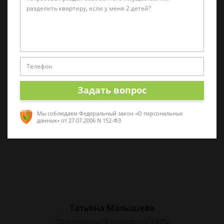
Алина Коробова
Эксперт по уголовным делам
Специалист в области уголовного права.
Многолетний опыт работы с делами разной
сложности. Помогу разобраться в ситуации,
Задать вопрос
проконсультирую по срочным вопросам
Мы соблюдаем Федеральный закон «О персональных
данных»
от 27.07.2006 N 152-ФЗ
Татьяна Малышева
Практикующий эксперт по УКРФ