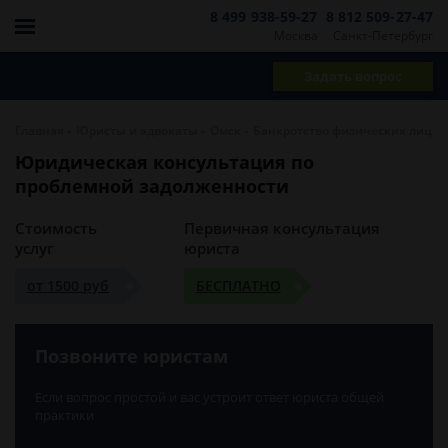
8 499 938-59-27
8 812 509-27-47
Москва
Санкт-Петербург
Задать вопрос
-
-
-
Главная
Юристы и адвокаты
Омск
Банкротство физических лиц
Юридическая консультация по
проблемной задолженности
Стоимость
Первичная консультация
услуг
юриста
от 1500 руб
БЕСПЛАТНО
Позвоните юристам
Если вопрос простой и вас устроит ответ юриста общей
практики