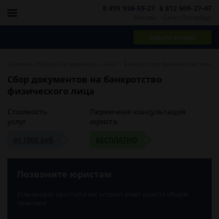
8 499 938-59-27
8 812 509-27-47
Москва
Санкт-Петербург
Задать вопрос
-
-
-
Главная
Юристы и адвокаты
Омск
Банкротство физических лиц
Сбор документов на банкротство
физического лица
Стоимость
Первичная консультация
услуг
юриста
от 1500 руб
БЕСПЛАТНО
Позвоните юристам
Если вопрос простой и вас устроит ответ юриста общей
практики