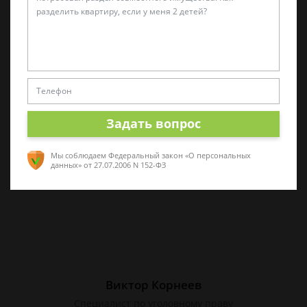
Алина Коробова
Эксперт по уголовным делам
Специалист в области уголовного права.
Многолетний опыт работы с делами разной
сложности. Помогу разобраться в ситуации,
Задать вопрос
проконсультирую по срочным вопросам
Мы соблюдаем Федеральный закон «О персональных
данных»
от 27.07.2006 N 152-ФЗ
Виктор Корнеев
Cпециалист по уголовному праву