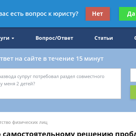
Получите консул
вас есть вопрос к юристу?
Нет
Да
47
бес
луги
Вопрос/Ответ
Статьи
вет на сайте в течение 15 минут
тство физических лиц
о самостоятельному решению про