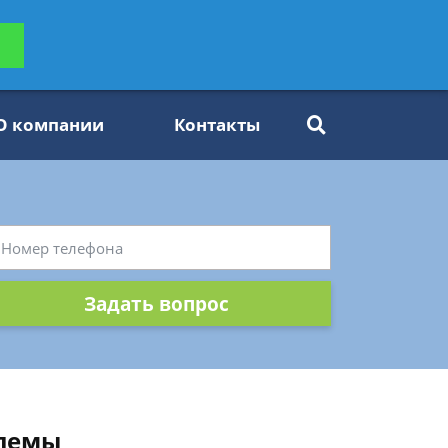
ьтацию
Задать вопрос
платно
О компании
Контакты
Задать вопрос
блемы