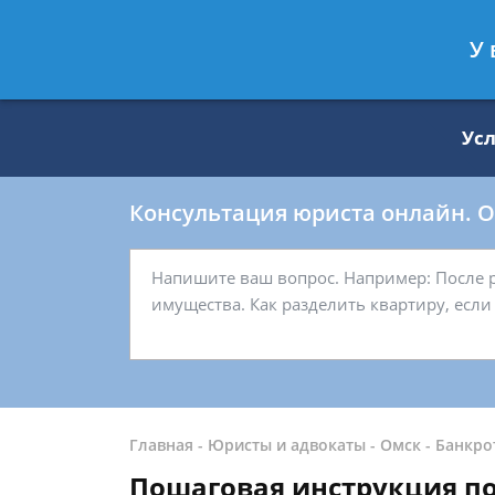
Москва
Санкт-Петербург
У 
8 499 938-59-27
8 812 509-27-
Ус
Консультация юриста онлайн. От
Главная
-
Юристы и адвокаты
-
Омск
-
Банкро
Пошаговая инструкция п