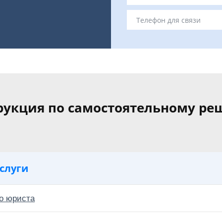
рукция по самостоятельному р
слуги
о юриста