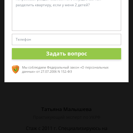
Виктор Корнеев
Cпециалист по уголовному праву
Стаж работы 18 лет. Большой стаж службы в
следственных органах.
Задать вопрос
Мы соблюдаем Федеральный закон «О персональных
данных»
от 27.07.2006 N 152-ФЗ
Татьяна Малышева
Практикующий эксперт по УКРФ
Стаж с 2011 г. Специализируюсь на