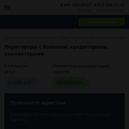
8 499 938-59-27
8 812 509-27-47
Москва
Санкт-Петербург
Задать вопрос
-
-
-
Главная
Юристы и адвокаты
Омск
Банкротство физических лиц
Переговоры с банками, кредиторами,
коллекторами
Стоимость
Первичная консультация
услуг
юриста
от 5000 руб
БЕСПЛАТНО
Позвоните юристам
Если вопрос простой и вас устроит ответ юриста общей
практики