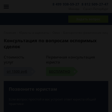
8 499 938-59-27
8 812 509-27-47
Москва
Санкт-Петербург
Задать вопрос
-
-
-
Главная
Юристы и адвокаты
Омск
Банкротство физических лиц
Консультация по вопросам оспоримых
сделок
Стоимость
Первичная консультация
услуг
юриста
от 1500 руб
БЕСПЛАТНО
Позвоните юристам
Если вопрос простой и вас устроит ответ юриста общей
практики