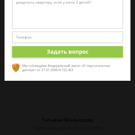
Алина Коробова
Эксперт по уголовным делам
Специалист в области уголовного права.
Многолетний опыт работы с делами разной
сложности. Помогу разобраться в ситуации,
Задать вопрос
проконсультирую по срочным вопросам
Мы соблюдаем Федеральный закон «О персональных
данных»
от 27.07.2006 N 152-ФЗ
Татьяна Малышева
Практикующий эксперт по УКРФ