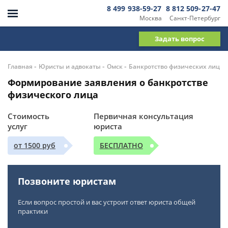
8 499 938-59-27
8 812 509-27-47
Москва
Санкт-Петербург
Задать вопрос
-
-
-
Главная
Юристы и адвокаты
Омск
Банкротство физических лиц
Формирование заявления о банкротстве
физического лица
Стоимость
Первичная консультация
услуг
юриста
от 1500 руб
БЕСПЛАТНО
Позвоните юристам
Если вопрос простой и вас устроит ответ юриста общей
практики