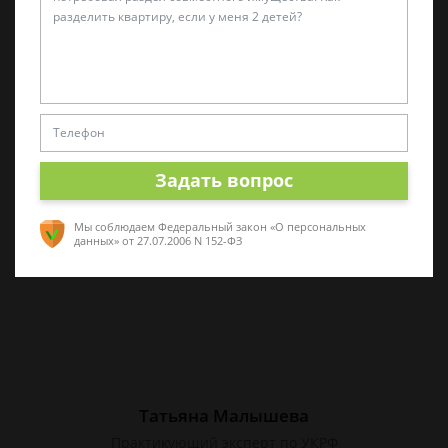
Алина Коробова
Эксперт по уголовным делам
Специалист в области уголовного права.
Многолетний опыт работы с делами разной
сложности. Помогу разобраться в ситуации,
Задать вопрос
проконсультирую по срочным вопросам
Мы соблюдаем Федеральный закон «О персональных
данных»
от 27.07.2006 N 152-ФЗ
Татьяна Малышева
Практикующий эксперт по УКРФ