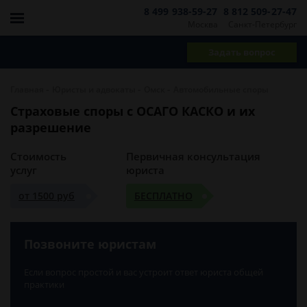
8 499 938-59-27
8 812 509-27-47
Москва
Санкт-Петербург
Задать вопрос
-
-
-
Главная
Юристы и адвокаты
Омск
Автомобильные споры
Страховые споры с ОСАГО КАСКО и их
разрешение
Стоимость
Первичная консультация
услуг
юриста
от 1500 руб
БЕСПЛАТНО
Позвоните юристам
Если вопрос простой и вас устроит ответ юриста общей
практики