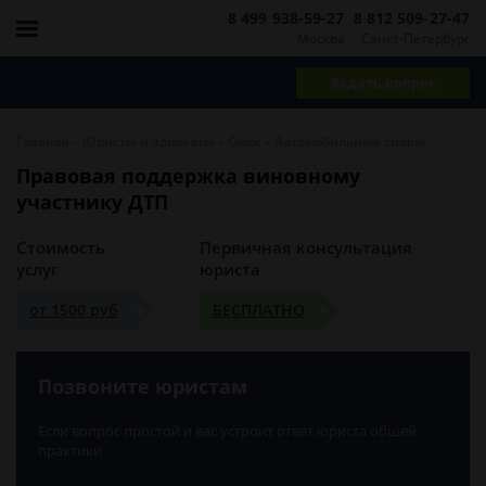
8 499 938-59-27
8 812 509-27-47
Москва
Санкт-Петербург
Задать вопрос
-
-
-
Главная
Юристы и адвокаты
Омск
Автомобильные споры
Правовая поддержка виновному
участнику ДТП
Стоимость
Первичная консультация
услуг
юриста
от 1500 руб
БЕСПЛАТНО
Позвоните юристам
Если вопрос простой и вас устроит ответ юриста общей
практики