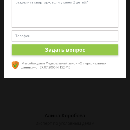
Татьяна Малышева
Практикующий эксперт по УКРФ
Стаж с 2011 г. Специализируюсь на
представлении интересов в суде. Работаю
как с физическими, так и с юридическими
Задать вопрос
лицами.
Мы соблюдаем Федеральный закон «О персональных
данных»
от 27.07.2006 N 152-ФЗ
Алина Коробова
Эксперт по уголовным делам