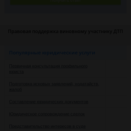
Получить ответ
Правовая поддержка виновному участнику ДТП
Популярные юридические услуги
Первичная консультация профильного
юриста
Подготовка исковых заявлений, ходатайств,
жалоб
Составление юридических документов
Юридическое сопровождение сделок
о
Представительство интересов в суде