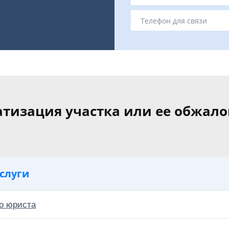
тизация участка или ее обжал
слуги
о юриста