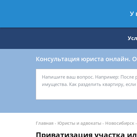
Москва
Санкт-Петербург
У 
8 499 938-59-27
8 812 509-27-
Ус
Консультация юриста онлайн. От
Главная
-
Юристы и адвокаты
-
Новосибирск
Приватизация участка ил