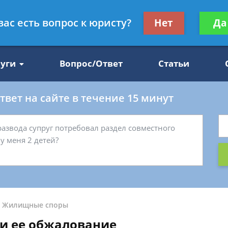
Получите консул
вас есть вопрос к юристу?
Нет
Да
47
бес
луги
Вопрос/Ответ
Статьи
вет на сайте в течение 15 минут
-
Жилищные споры
и ее обжалование