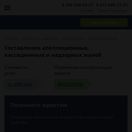
8 499 938-59-27
8 812 509-27-47
Москва
Санкт-Петербург
Задать вопрос
-
-
-
Главная
Юристы и адвокаты
Новосибирск
Уголовные дела
Составление апелляционных,
кассационных и надзорных жалоб
Стоимость
Первичная консультация
услуг
юриста
от 3000 руб
БЕСПЛАТНО
Позвоните юристам
Если вопрос простой и вас устроит ответ юриста общей
практики