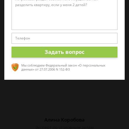
Татьяна Малышева
Практикующий эксперт по УКРФ
Стаж с 2011 г. Специализируюсь на
представлении интересов в суде. Работаю
как с физическими, так и с юридическими
Задать вопрос
лицами.
Мы соблюдаем Федеральный закон «О персональных
данных»
от 27.07.2006 N 152-ФЗ
Алина Коробова
Эксперт по уголовным делам