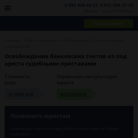
8 499 938-59-27
8 812 509-27-47
Москва
Санкт-Петербург
Задать вопрос
-
-
-
Главная
Юристы и адвокаты
Новосибирск
Исполнительное
производство
Освобождение банковских счетов из под
ареста судебными приставами
Стоимость
Первичная консультация
услуг
юриста
от 5000 руб
БЕСПЛАТНО
Позвоните юристам
Если вопрос простой и вас устроит ответ юриста общей
практики