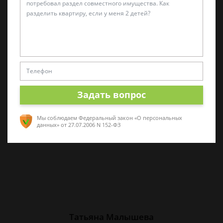
Алина Коробова
Эксперт по уголовным делам
Специалист в области уголовного права.
Многолетний опыт работы с делами разной
Задать вопрос
сложности. Помогу разобраться в ситуации,
проконсультирую по срочным вопросам
Мы соблюдаем Федеральный закон «О персональных
данных»
от 27.07.2006 N 152-ФЗ
Татьяна Малышева