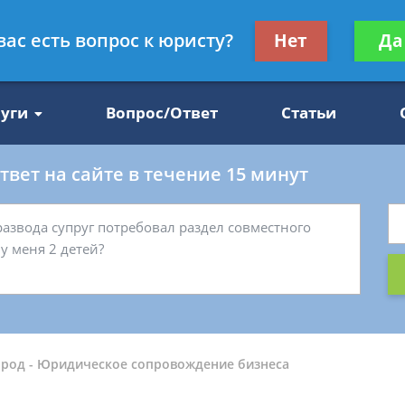
Получите консул
вас есть вопрос к юристу?
Нет
Да
47
бес
луги
Вопрос/Ответ
Статьи
вет на сайте в течение 15 минут
ород
-
Юридическое сопровождение бизнеса