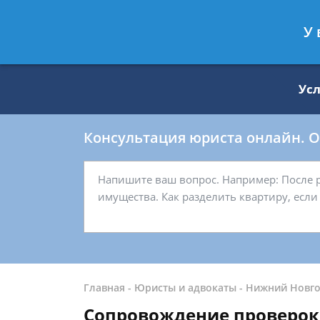
Москва
Санкт-Петербург
У 
8 499 938-59-27
8 812 509-27-
Ус
Консультация юриста онлайн. От
Главная
-
Юристы и адвокаты
-
Нижний Новг
Сопровождение проверок