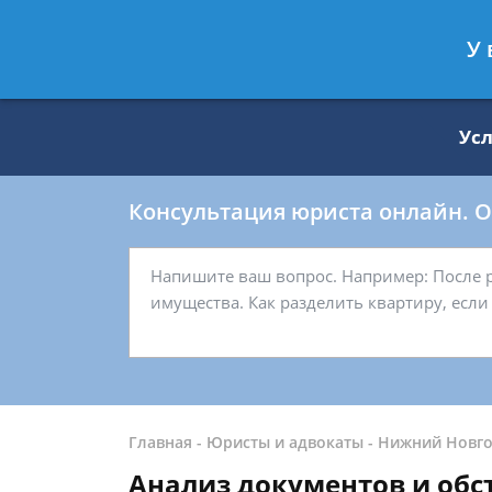
Москва
Санкт-Петербург
У 
8 499 938-59-27
8 812 509-27-
Ус
Консультация юриста онлайн. От
Главная
-
Юристы и адвокаты
-
Нижний Новг
Анализ документов и обс