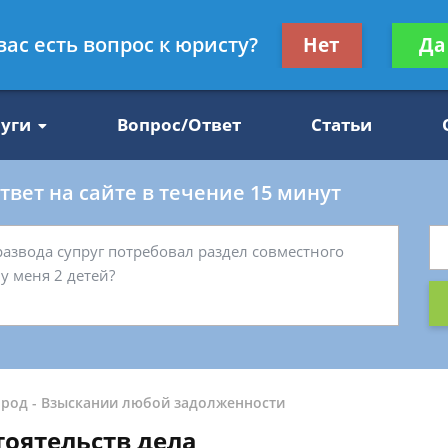
Получите консул
вас есть вопрос к юристу?
Нет
Да
47
бес
луги
Вопрос/Ответ
Статьи
вет на сайте в течение 15 минут
ород
-
Взыскании любой задолженности
тоятельств дела