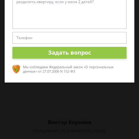
Алина Коробова
Эксперт по уголовным делам
Специалист в области уголовного права.
Многолетний опыт работы с делами разной
сложности. Помогу разобраться в ситуации,
Задать вопрос
проконсультирую по срочным вопросам
Мы соблюдаем Федеральный закон «О персональных
данных»
от 27.07.2006 N 152-ФЗ
Виктор Корнеев
Cпециалист по уголовному праву