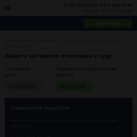
8 499 938-59-27
8 812 509-27-47
Москва
Санкт-Петербург
Задать вопрос
-
-
-
Главная
Юристы и адвокаты
Нижний Новгород
Взыскании
любого ущерба
Защита интересов ответчика в суде
Стоимость
Первичная консультация
услуг
юриста
от 10000 руб
БЕСПЛАТНО
Позвоните юристам
Если вопрос простой и вас устроит ответ юриста общей
практики