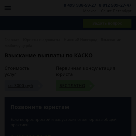
8 499 938-59-27
8 812 509-27-47
Москва
Санкт-Петербург
Задать вопрос
-
-
-
Главная
Юристы и адвокаты
Нижний Новгород
Взыскании
любого ущерба
Взыскание выплаты по КАСКО
Стоимость
Первичная консультация
услуг
юриста
от 3000 руб
БЕСПЛАТНО
Позвоните юристам
Если вопрос простой и вас устроит ответ юриста общей
практики