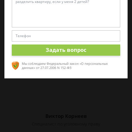
Татьяна Малышева
Практикующий эксперт по УКРФ
Стаж с 2011 г. Специализируюсь на
представлении интересов в суде. Работаю
как с физическими, так и с юридическими
Задать вопрос
лицами.
Мы соблюдаем Федеральный закон «О персональных
данных»
от 27.07.2006 N 152-ФЗ
Виктор Корнеев
Cпециалист по уголовному праву