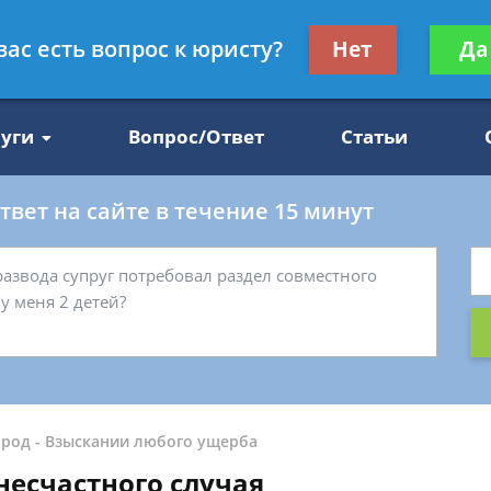
Получите консул
вас есть вопрос к юристу?
Нет
Да
47
бес
луги
Вопрос/Ответ
Статьи
вет на сайте в течение 15 минут
ород
-
Взыскании любого ущерба
несчастного случая