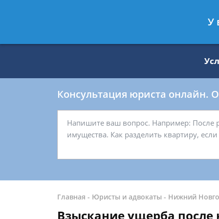
Москва
Санкт-Петербург
У 
8 499 938-59-27
8 812 509-27-
Ус
Консультация юриста онлайн. От
Главная
-
Юристы и адвокаты
-
Нижний Новг
Взыскание ущерба после 