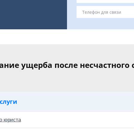
ание ущерба после несчастного 
слуги
о юриста