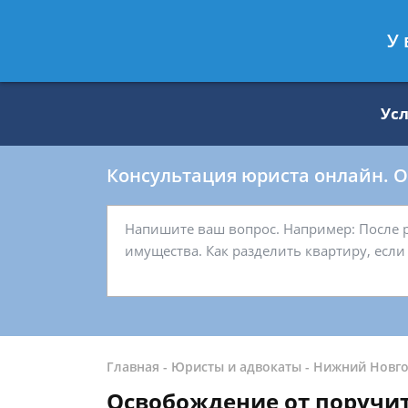
Москва
Санкт-Петербург
У 
8 499 938-59-27
8 812 509-27-
Ус
Консультация юриста онлайн. От
Главная
-
Юристы и адвокаты
-
Нижний Новг
Освобождение от поручи