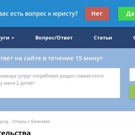
Получите консул
вас есть вопрос к юристу?
Нет
Да
47
бес
луги
Вопрос/Ответ
Статьи
вет на сайте в течение 15 минут
ород
-
Споры с банками
тельства