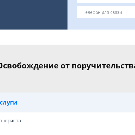
Освобождение от поручительств
слуги
о юриста