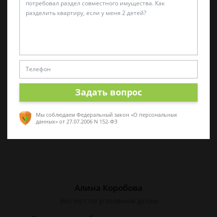
Виктор Корнеев
Cпециалист по уголовному праву
Стаж работы 18 лет. Большой стаж службы в
следственных органах.
Задать вопрос
Мы соблюдаем Федеральный закон «О персональных
данных»
от 27.07.2006 N 152-ФЗ
Алина Коробова
Эксперт по уголовным делам