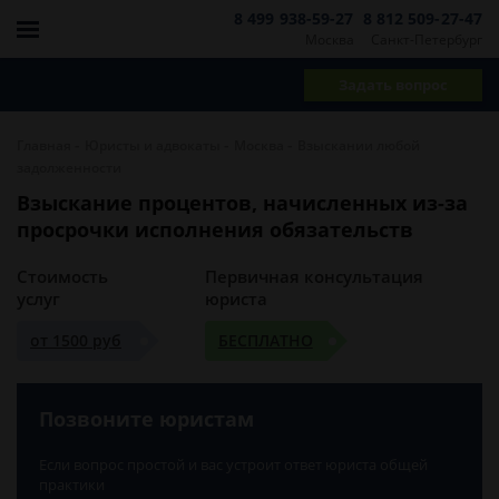
8 499 938-59-27
8 812 509-27-47
Москва
Санкт-Петербург
Задать вопрос
-
-
-
Главная
Юристы и адвокаты
Москва
Взыскании любой
задолженности
Взыскание процентов, начисленных из-за
просрочки исполнения обязательств
Стоимость
Первичная консультация
услуг
юриста
от 1500 руб
БЕСПЛАТНО
Позвоните юристам
Если вопрос простой и вас устроит ответ юриста общей
практики