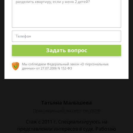
Виктор Корнеев
Cпециалист по уголовному праву
Стаж работы 18 лет. Большой стаж службы в
следственных органах.
Задать вопрос
Мы соблюдаем Федеральный закон «О персональных
данных»
от 27.07.2006 N 152-ФЗ
Татьяна Малышева
Практикующий эксперт по УКРФ
Стаж с 2011 г. Специализируюсь на
представлении интересов в суде. Работаю