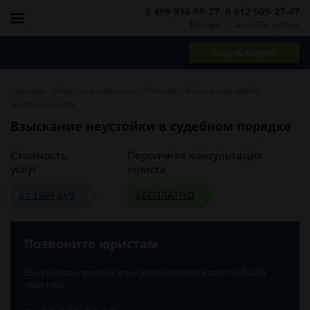
8 499 938-59-27
8 812 509-27-47
Москва
Санкт-Петербург
Задать вопрос
-
-
-
Главная
Юристы и адвокаты
Москва
Взыскании любой
задолженности
Взыскание неустойки в судебном порядке
Стоимость
Первичная консультация
услуг
юриста
от 1500 руб
БЕСПЛАТНО
Позвоните юристам
Если вопрос простой и вас устроит ответ юриста общей
практики