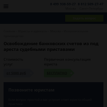
8 499 938-59-27
8 812 509-27-47
Москва
Санкт-Петербург
Задать вопрос
-
-
-
Главная
Юристы и адвокаты
Москва
Исполнительное
производство
Освобождение банковских счетов из под
ареста судебными приставами
Стоимость
Первичная консультация
услуг
юриста
от 5000 руб
БЕСПЛАТНО
Позвоните юристам
Если вопрос простой и вас устроит ответ юриста общей
практики