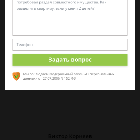
Алина Коробова
Эксперт по уголовным делам
Специалист в области уголовного права.
Многолетний опыт работы с делами разной
Задать вопрос
сложности. Помогу разобраться в ситуации,
проконсультирую по срочным вопросам
Мы соблюдаем Федеральный закон «О персональных
данных»
от 27.07.2006 N 152-ФЗ
Виктор Корнеев