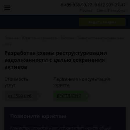
8 499 938-59-27
8 812 509-27-47
Москва
Санкт-Петербург
Задать вопрос
-
-
-
Главная
Юристы и адвокаты
Москва
Банкротство юридических
лиц
Разработка схемы реструктуризации
задолженности с целью сохранения
активов
Стоимость
Первичная консультация
услуг
юриста
от 1500 руб
БЕСПЛАТНО
Позвоните юристам
Если вопрос простой и вас устроит ответ юриста общей