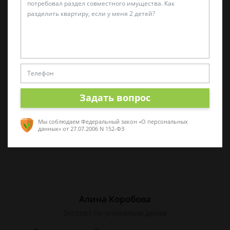
Виктор Корнеев
Cпециалист по уголовному праву
Стаж работы 18 лет. Большой стаж службы в
следственных органах.
Задать вопрос
Мы соблюдаем Федеральный закон «О персональных
данных»
от 27.07.2006 N 152-ФЗ
Алина Коробова
Эксперт по уголовным делам