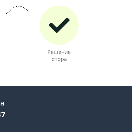
Решение
спора
та
47