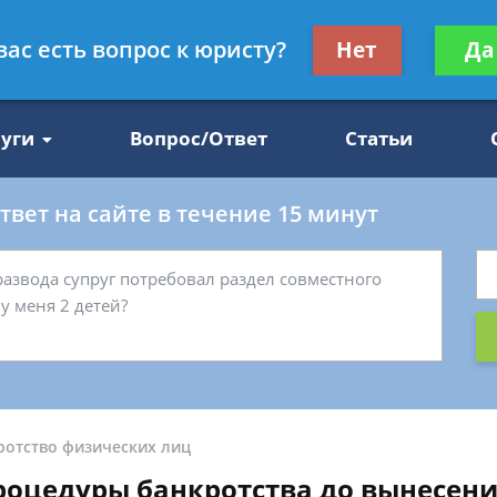
Получите консул
вас есть вопрос к юристу?
Нет
Да
47
бес
луги
Вопрос/Ответ
Статьи
вет на сайте в течение 15 минут
ротство физических лиц
оцедуры банкротства до вынесени