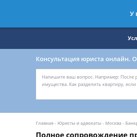
Москва
Санкт-Петербург
У 
8 499 938-59-27
8 812 509-27-
Ус
Консультация юриста онлайн. От
Главная
-
Юристы и адвокаты
-
Москва
-
Банк
Полное сопровождение пр