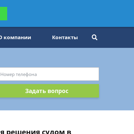
ьтацию
Задать вопрос
платно
О компании
Контакты
Задать вопрос
я решения судом в