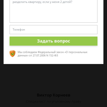
Татьяна Малышева
Практикующий эксперт по УКРФ
Стаж с 2011 г. Специализируюсь на
представлении интересов в суде. Работаю
как с физическими, так и с юридическими
Задать вопрос
лицами.
Мы соблюдаем Федеральный закон «О персональных
данных»
от 27.07.2006 N 152-ФЗ
Виктор Корнеев
Cпециалист по уголовному праву