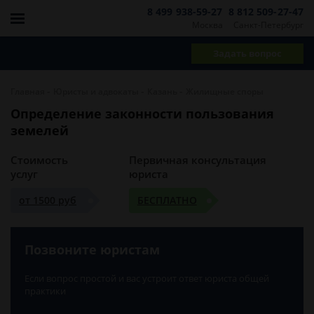
8 499 938-59-27
8 812 509-27-47
Москва
Санкт-Петербург
Задать вопрос
-
-
-
Главная
Юристы и адвокаты
Казань
Жилищные споры
Определение законности пользования
земелей
Стоимость
Первичная консультация
услуг
юриста
от 1500 руб
БЕСПЛАТНО
Позвоните юристам
Если вопрос простой и вас устроит ответ юриста общей
практики