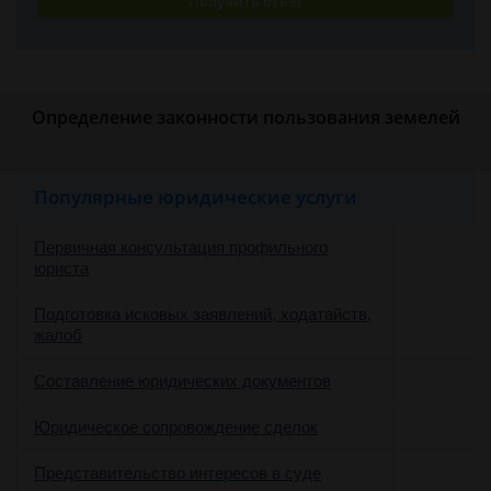
Получить ответ
Определение законности пользования земелей
Популярные юридические услуги
Первичная консультация профильного
юриста
Подготовка исковых заявлений, ходатайств,
жалоб
Составление юридических документов
Юридическое сопровождение сделок
о
Представительство интересов в суде