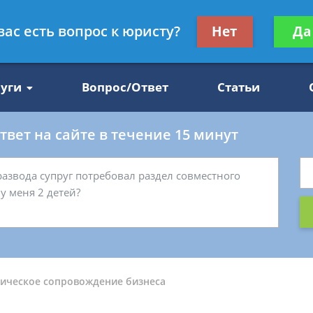
Получите консул
вас есть вопрос к юристу?
Нет
Да
47
бес
луги
Вопрос/Ответ
Статьи
вет на сайте в течение 15 минут
ическое сопровождение бизнеса