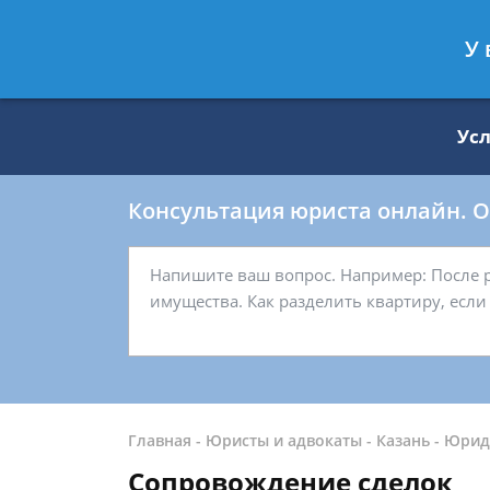
Москва
Санкт-Петербург
У 
8 499 938-59-27
8 812 509-27-
Ус
Консультация юриста онлайн. От
Главная
-
Юристы и адвокаты
-
Казань
-
Юрид
Сопровождение сделок