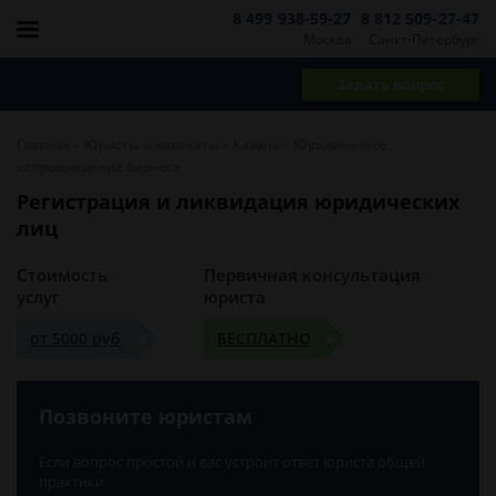
8 499 938-59-27
8 812 509-27-47
Москва
Санкт-Петербург
Задать вопрос
-
-
-
Главная
Юристы и адвокаты
Казань
Юридическое
сопровождение бизнеса
Регистрация и ликвидация юридических
лиц
Стоимость
Первичная консультация
услуг
юриста
от 5000 руб
БЕСПЛАТНО
Позвоните юристам
Если вопрос простой и вас устроит ответ юриста общей
практики