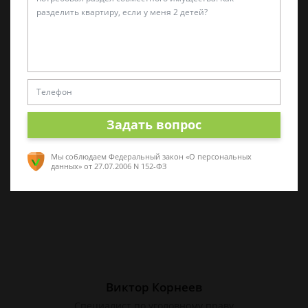
Татьяна Малышева
Практикующий эксперт по УКРФ
Стаж с 2011 г. Специализируюсь на
представлении интересов в суде. Работаю
Задать вопрос
как с физическими, так и с юридическими
лицами.
Мы соблюдаем Федеральный закон «О персональных
данных»
от 27.07.2006 N 152-ФЗ
Виктор Корнеев
Cпециалист по уголовному праву